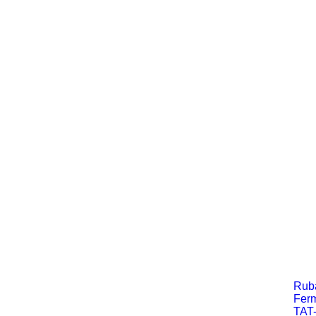
K
Rub
Fer
TAT-