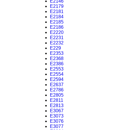
E2146
E2179
E2181
E2184
E2185
E2186
E2220
E2231
E2232
E229
E2353
E2368
E2386
E2553
E2554
E2594
E2637
E2786
E2805
E2811
E2813
E3067
E3073
E3076
E3077