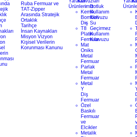
Yaratan
Klavuzları
Yarat
Kl
ında
Ruba Fermuar ve
Ürünlerimiz
Botluk
Ürünle
tejik
TAT-Zipper
Kemik
Kullanım
klık
Arasında Stratejik
Bombeli
Klavuzu
hçe
Ortaklık
Diş
Su
n
Tarihçe
T8
Geçirmez
akları
İnsan Kaynakları
Platin
Kullanım
yon
Misyon Vizyon
Fermuar
Kılavuzu
yon
Kişisel Verilerin
Mat
sel
Korunması Kanunu
Oniks
lerin
Metal
unması
Fermuar
unu
Parlak
Metal
Fermuar
Metal
Y
Diş
Fermuar
Özel
Baskılı
Fermuar
ve
Elcikler
Metalik