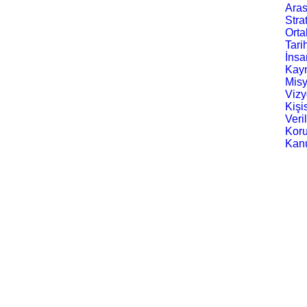
Aras
Stra
Orta
Anasayfa
Tari
İnsa
Kayn
Mis
Viz
Kişi
Veri
Kor
Kan