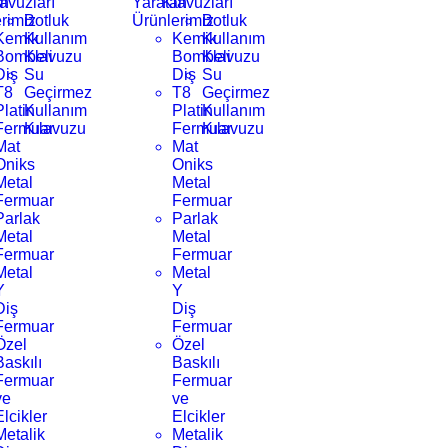
an
avuzları
Yaratan
Klavuzları
rimiz
Botluk
Ürünlerimiz
Botluk
Kemik
Kullanım
Kemik
Kullanım
Bombeli
Klavuzu
Bombeli
Klavuzu
Diş
Su
Diş
Su
T8
Geçirmez
T8
Geçirmez
Platin
Kullanım
Platin
Kullanım
Fermuar
Kılavuzu
Fermuar
Kılavuzu
Mat
Mat
Oniks
Oniks
Metal
Metal
Fermuar
Fermuar
Parlak
Parlak
Metal
Metal
Fermuar
Fermuar
Metal
Metal
Y
Y
Diş
Diş
Fermuar
Fermuar
Özel
Özel
Baskılı
Baskılı
Fermuar
Fermuar
ve
ve
Elcikler
Elcikler
Metalik
Metalik