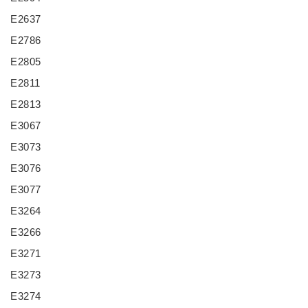
E2637
E2786
E2805
E2811
E2813
E3067
E3073
E3076
E3077
E3264
E3266
E3271
E3273
E3274