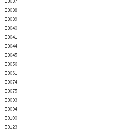
E3037
E3038
E3039
E3040
E3041
E3044
E3045
E3056
E3061
E3074
E3075
E3093
E3094
E3100
E3123