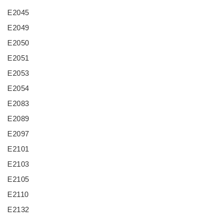
E2045
E2049
E2050
E2051
E2053
E2054
E2083
E2089
E2097
E2101
E2103
E2105
E2110
E2132