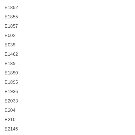
E1852
E1855
E1857
E002
E039
E1462
E189
E1890
E1895
E1936
E2033
E204
E210
E2146