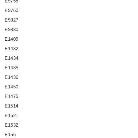
E9759
E9760
E9827
E9830
E1409
E1432
E1434
E1435
E1436
E1450
E1475
E1514
E1521
E1532
E155