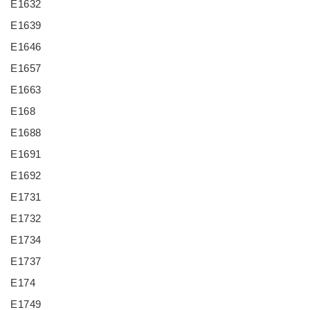
E1632
E1639
E1646
E1657
E1663
E168
E1688
E1691
E1692
E1731
E1732
E1734
E1737
E174
E1749