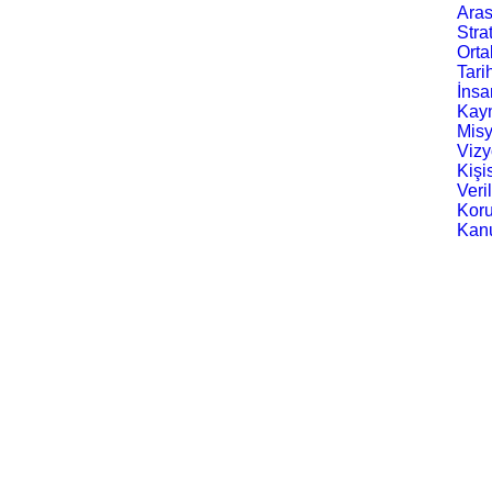
Aras
Stra
Orta
Anasayfa
Tari
İnsa
Kayn
Mis
Viz
Kişi
Veri
Kor
Kan