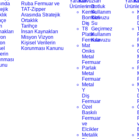
Yaratan
Klavuzları
Yarat
Kl
ında
Ruba Fermuar ve
Ürünlerimiz
Botluk
Ürünle
tejik
TAT-Zipper
Kemik
Kullanım
klık
Arasında Stratejik
Bombeli
Klavuzu
hçe
Ortaklık
Diş
Su
n
Tarihçe
T8
Geçirmez
akları
İnsan Kaynakları
Platin
Kullanım
yon
Misyon Vizyon
Fermuar
Kılavuzu
yon
Kişisel Verilerin
Mat
sel
Korunması Kanunu
Oniks
lerin
Metal
unması
Fermuar
unu
Parlak
Metal
Fermuar
Metal
Y
Diş
Fermuar
Özel
Baskılı
Fermuar
ve
Elcikler
Metalik