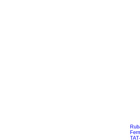
K
Rub
Fer
TAT-