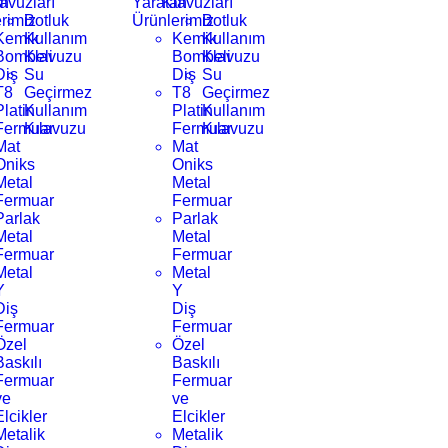
an
avuzları
Yaratan
Klavuzları
rimiz
Botluk
Ürünlerimiz
Botluk
Kemik
Kullanım
Kemik
Kullanım
Bombeli
Klavuzu
Bombeli
Klavuzu
Diş
Su
Diş
Su
T8
Geçirmez
T8
Geçirmez
Platin
Kullanım
Platin
Kullanım
Fermuar
Kılavuzu
Fermuar
Kılavuzu
Mat
Mat
Oniks
Oniks
Metal
Metal
Fermuar
Fermuar
Parlak
Parlak
Metal
Metal
Fermuar
Fermuar
Metal
Metal
Y
Y
Diş
Diş
Fermuar
Fermuar
Özel
Özel
Baskılı
Baskılı
Fermuar
Fermuar
ve
ve
Elcikler
Elcikler
Metalik
Metalik