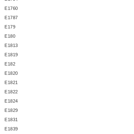
E1760
E1787
E179
E180
E1813
E1819
E182
E1820
E1821
E1822
E1824
E1829
E1831
E1839