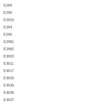
E289
E290
E2915
E294
E296
E2981
E2982
E3003
E3011
E3017
E3020
E3035
E3036
E3037