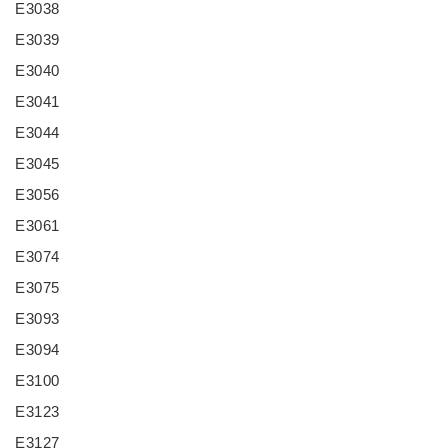
E3038
E3039
E3040
E3041
E3044
E3045
E3056
E3061
E3074
E3075
E3093
E3094
E3100
E3123
E3127