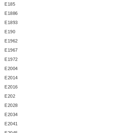
E185
E1886
E1893
E190
E1962
E1967
E1972
E2004
E2014
E2016
E202
E2028
E2034
E2041
E2045