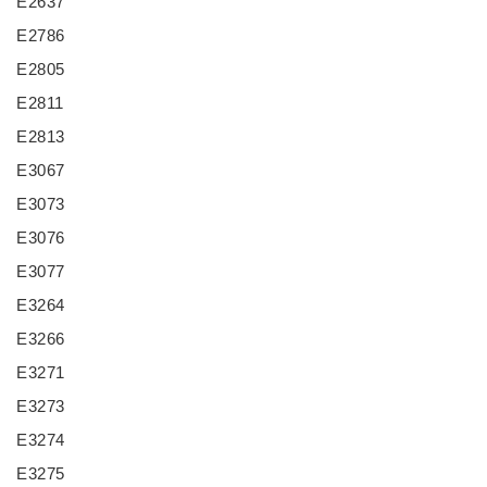
E2637
E2786
E2805
E2811
E2813
E3067
E3073
E3076
E3077
E3264
E3266
E3271
E3273
E3274
E3275