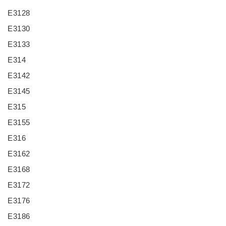
E3128
E3130
E3133
E314
E3142
E3145
E315
E3155
E316
E3162
E3168
E3172
E3176
E3186