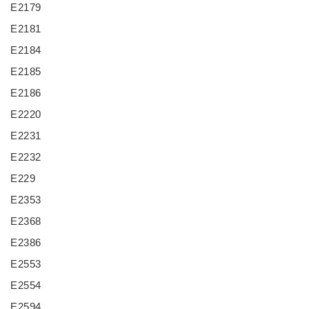
E2179
E2181
E2184
E2185
E2186
E2220
E2231
E2232
E229
E2353
E2368
E2386
E2553
E2554
E2594