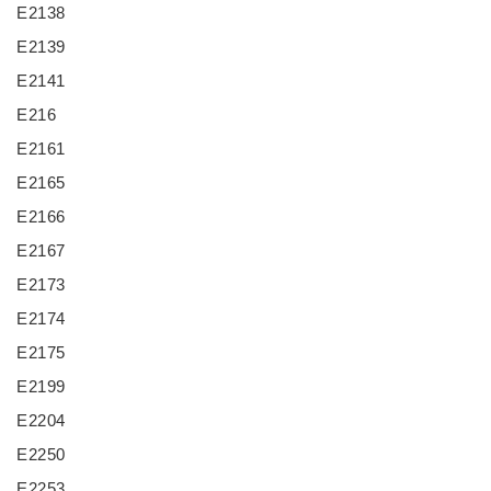
E2138
E2139
E2141
E216
E2161
E2165
E2166
E2167
E2173
E2174
E2175
E2199
E2204
E2250
E2253