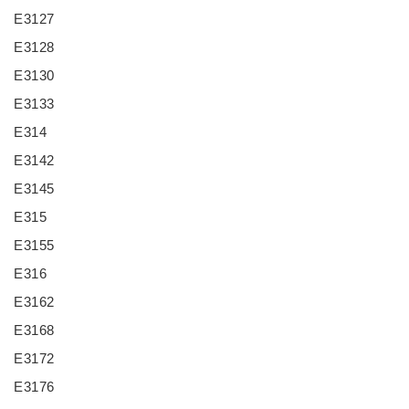
E3127
E3128
E3130
E3133
E314
E3142
E3145
E315
E3155
E316
E3162
E3168
E3172
E3176