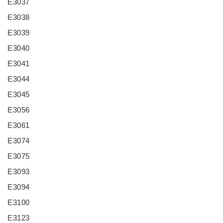
E3037
E3038
E3039
E3040
E3041
E3044
E3045
E3056
E3061
E3074
E3075
E3093
E3094
E3100
E3123