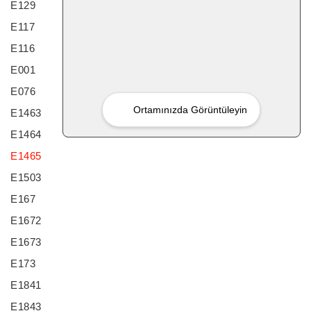
E129
E117
E116
E001
E076
Ortamınızda Görüntüleyin
E1463
E1464
E1465
E1503
E167
E1672
E1673
E173
E1841
E1843