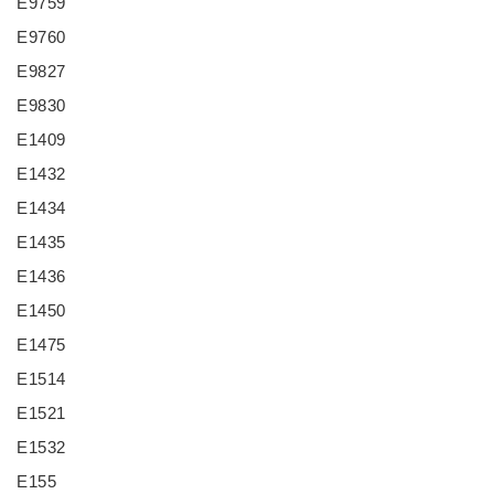
E9759
E9760
E9827
E9830
E1409
E1432
E1434
E1435
E1436
E1450
E1475
E1514
E1521
E1532
E155