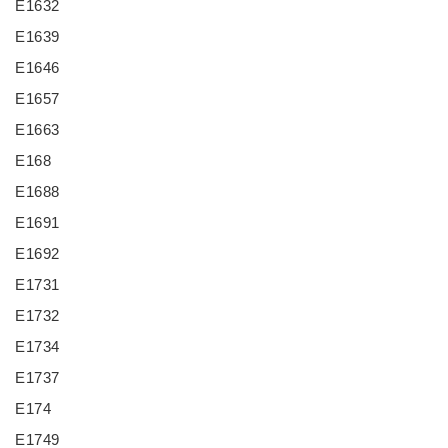
E1632
E1639
E1646
E1657
E1663
E168
E1688
E1691
E1692
E1731
E1732
E1734
E1737
E174
E1749