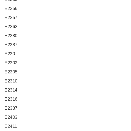
E2256
E2257
E2262
E2280
E2287
E230
E2302
E2305
E2310
E2314
E2316
E2337
E2403
E2411