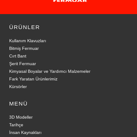
ÜRÜNLER
Kullanım Klavuzları
Bitmiş Fermuar
Cırt Bant
Şerit Fermuar
Kimyasal Boyalar ve Yardımcı Malzemeler
Fark Yaratan Ürünlerimiz
Kürsörler
MENÜ
3D Modeller
Tarihçe
İnsan Kaynakları