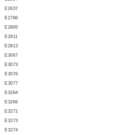
E2637
E2786
E2805
E2811
E2813
E3067
E3073
E3076
E3077
E3264
E3266
E3271
E3273
E3274