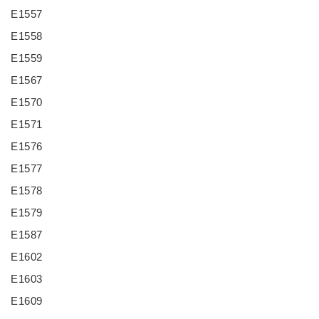
E1557
E1558
E1559
E1567
E1570
E1571
E1576
E1577
E1578
E1579
E1587
E1602
E1603
E1609