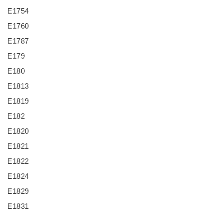
E1754
E1760
E1787
E179
E180
E1813
E1819
E182
E1820
E1821
E1822
E1824
E1829
E1831