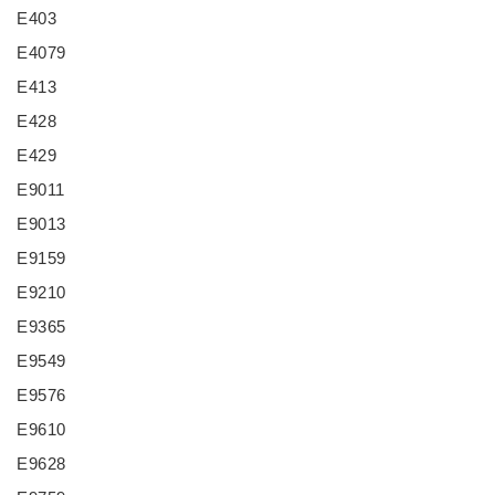
E403
E4079
E413
E428
E429
E9011
E9013
E9159
E9210
E9365
E9549
E9576
E9610
E9628