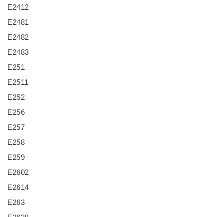
E2412
E2481
E2482
E2483
E251
E2511
E252
E256
E257
E258
E259
E2602
E2614
E263